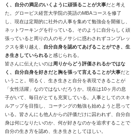
く、自分の満足のいくように頑張ることが大事
だと考え
た。グロービス経営大学院の英語のMBAコースを修了
し、現在は定期的に社外の人事を集めて勉強会を開催し、
ネットワーキングを行っている。そのように自分らしく頑
張っていると周りの人のモノサシに惑わされずコンプレッ
クスを乗り越え、
自分自身を認めてあげることができ、生
き生きしていられる
と感じられる。
皆さんに伝えたいのは
周りからどう評価されるかではな
く、自分自身を好きだと胸を張って言えることが大事
だと
いうこと。明るく、生き生きと自分を表現できることが
「女性活躍」なのではないだろうか。現在は10ヶ月の息
子がいて、毎日がとても充実している。人事としてのスキ
ルアップを目指し、コーチングの勉強も始めようと思って
いる。皆さんにも他人からの評価だけに囚われず、自分自
身は何になりたいのか、何が好きなのかを追求することで
自分の生き方を認め、生き生きとしてほしい。