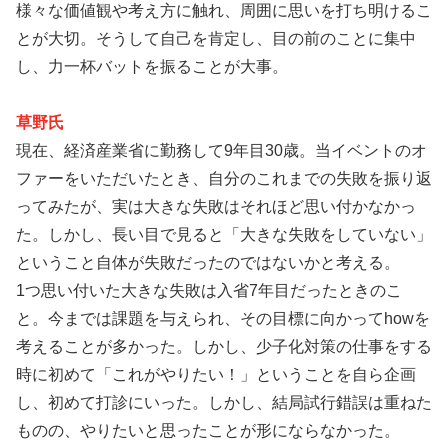
様々な価値観や考え方に触れ、周囲に思いを打ち明けるこ
とが大切。そうして自己を肯定し、目の前のことに集中
し、力一杯バットを振ることが大事。
草野氏
現在、経済産業省に勤務して9年目30歳。当イベントのオ
ファーをいただいたとき、自分のこれまでの失敗を振り返
ってみたが、実は大きな失敗はそれほど思い付かなかっ
た。しかし、長い目で見ると「大きな失敗をしていない」
ということ自体が失敗だったのではないかと考える。
1つ思い付いた大きな失敗は入省7年目だったときのこ
と。今までは課題を与えられ、その目標に向かってhowを
考えることが多かった。しかし、少子化対策の仕事をする
時に初めて「これがやりたい！」ということを自ら企画
し、初めて打診にいった。しかし、結局試行錯誤は重ねた
ものの、やりたいと思ったことが形にならなかった。