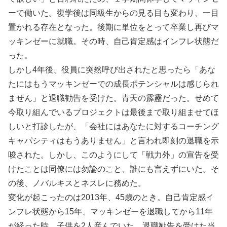
ーで働いた。復学後は同級生からの見る目も変わり、一目
置かれる存在となった。後期に単位をとって卒業し再びマ
ッキンゼーに就職。その時、自己肯定感はインフレ状態だ
った。
しかし4年後、役員に突然呼び出されたと思ったら「あな
たにはもうマッキンゼーでの成長ポテンシャルは感じられ
ません」と退職勧告を受けた。青天の霹靂だった。せめて
今取り組んでいるプロジェクトは最後まで取り組ませてほ
しいと打診したが、「会社にはあなたに対するコーチング
キャパシティはもうありません」と言われ即刻の退職を示
唆された。しかし、このようにして「戦力外」の宣告を受
けたことは同僚には勿論のこと、誰にも言えずにいた。そ
の後、ノバルキスとネスレに務めた。
変化が起こったのは2013年、45歳のとき。自己肯定感イ
ンフレ状態から15年、マッキンゼーを退職してから11年
が経った時。子供を2人産んでいた。退職勧告を受けた当