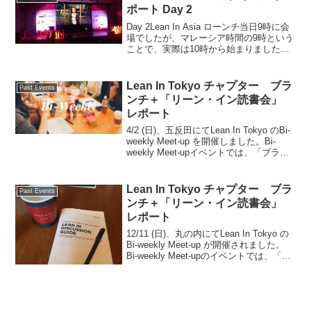
ポート Day 2
Day 2Lean In Asia ローンチ当日9時に会
場でしたが、マレーシア時間の9時という
ことで、実際は10時から始まりました。
とても素敵な赤とピンクをモチーフにし
た会場は、500人が入れる座席となってお
り、満席でした。最初はShery...
Lean In Tokyo チャプター ブラ
Past Events
ンチ＋「リーン・イン読書会」
レポート
4/2 (日)、五反田にてLean In Tokyo のBi-
weekly Meet-up を開催しました。Bi-
weekly Meet-upイベントでは、「ブラン
チ x ”リーンイン”読書会」をテーマに、
カジュアルなディスカッションしてい...
Lean In Tokyo チャプター ブラ
Past Events
ンチ＋「リーン・イン読書会」
レポート
12/11 (日)、丸の内にてLean In Tokyo の
Bi-weekly Meet-up が開催されました。
Bi-weekly Meet-upのイベントでは、「ブ
ランチ x ”リーンイン"読書会」をテーマ
に、サークルメンバーで集まり、...