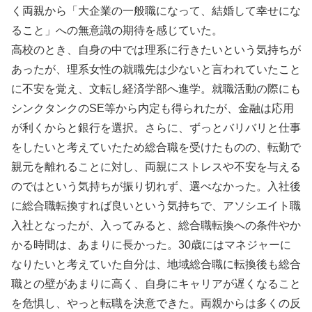
く両親から「大企業の一般職になって、結婚して幸せにな
ること」への無意識の期待を感じていた。
高校のとき、自身の中では理系に行きたいという気持ちが
あったが、理系女性の就職先は少ないと言われていたこと
に不安を覚え、文転し経済学部へ進学。就職活動の際にも
シンクタンクのSE等から内定も得られたが、金融は応用
が利くからと銀行を選択。さらに、ずっとバリバリと仕事
をしたいと考えていたため総合職を受けたものの、転勤で
親元を離れることに対し、両親にストレスや不安を与える
のではという気持ちが振り切れず、選べなかった。入社後
に総合職転換すれば良いという気持ちで、アソシエイト職
入社となったが、入ってみると、総合職転換への条件やか
かる時間は、あまりに長かった。30歳にはマネジャーに
なりたいと考えていた自分は、地域総合職に転換後も総合
職との壁があまりに高く、自身にキャリアが遅くなること
を危惧し、やっと転職を決意できた。両親からは多くの反