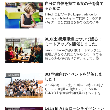
自分に自信を持てる女の子を育て
Articles
るために
Tilted: エピソード6 Expert advice for
raising confident girls 専門家によるアド
バイス 自分に自信を持てる女の子を育
てるためにLean Inのポッドキャスト
「Tilted」では、私たちが思い...
9/16(土)職場環境について語る！
Past Events
ミートアップを開催しました。
Lean In Tokyoの少人数ミートアップは、
職場が異なる人同士だからこそ、何でも
話せる安心感があります。そして、愚痴
では終わらせず、何か一つでも明日から
活かせるヒントを持ち帰れることを目指
しています。9/16（土）は、リーンイン
東京ス...
8/3 学生向けイベントを開催しま
Past Events
した！
2019年8月3日（土）10時～12時（12時よ
りランチ1時間自由参加）、LEAN IN
TOKYO主催大学生向け夏のイベントを開
催しました。当日、35℃の高温に見舞わ
れるにも関わらず、約30名の学生が参加
しました。テーマは、「自分らしいキ...
Lean In Asia ローンチイベントレ
Past Events