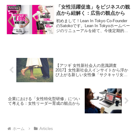
「皆が助けてくれたから」とか「運がよ
「女性活躍促進」をビジネスの観
Articles
かったから」と答えるので...
点から紐解く：広告の観点から
初めまして！Lean In Tokyo Co-Founder
のSatokoです。Lean In Tokyoホームペー
ジのリニューアルを経て、今後定期的に
記事を書かせていただくことになりまし
た。、【「女性活躍促進」をビジネスの
観点から紐解く...
【アツギ 女性新社会人の意識調査
2017】女性新社会人インサイトから浮か
び上がる新しい女性像「サクキャリ女
子」?!
企業における「女性特化型研修」につい
て考える：女性リーダー育成の観点から
ホーム
Articles