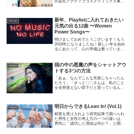
式会社アクティブコスメティックス事業
本部で部長を務める楠田倫子さんに御登
壇頂きました。新卒で日系の金融機関に
入社後、米国コロンビア大学でMBA...
新年、Playlistに入れておきたい
Articles
元気の出る12曲 〜Women
Power Songs〜
明けましておめでとうございます！もう
2018年になりましたね！新しい年を始め
るにあたって、心の準備は整っています
か？今年も勉強、仕事、子育てなど色々
と大変なことがありますが、少しでも辛
い時やイラっとした時に、元気にしてく
頭の中の悪魔の声をシャットアウ
Articles
れる素敵な曲を12曲...
トする3つの方法
「あぁ、なんでこんな失敗しちゃったん
だろう」「きっと〇〇さんは、私のこと
を全然使えない部下だと思っているんだ
ろうな…」「あのプレゼンは全然ダメだ
った…」人の目を気にしてしまうあま
り、勝手に自分の中で話を妄想してしま
明日からできるLean In! (Vol.1)
って、憶測を立てて、「自分...
Articles
称賛を受け入れよう研究結果で調べられ
た男性と女性の考え方の一つの違いは、
男性に「成功した理由は何か？」と聞く
と、彼らは自分のスキルを理由と答えま
す。一方、女性に聞くと、答えはいつも