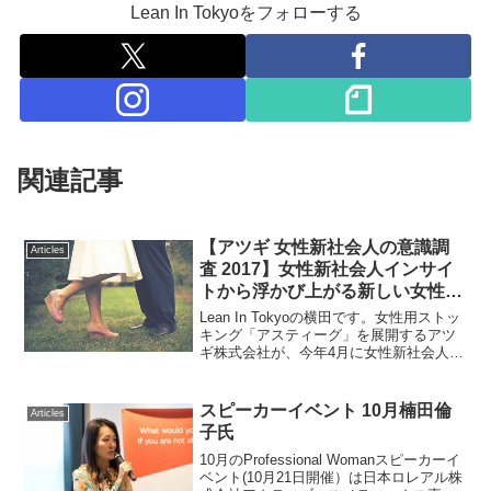
Lean In Tokyoをフォローする
関連記事
【アツギ 女性新社会人の意識調
Articles
査 2017】女性新社会人インサイ
トから浮かび上がる新しい女性像
「サクキャリ女子」?!
Lean In Tokyoの横田です。女性用ストッ
キング「アスティーグ」を展開するアツ
ギ株式会社が、今年4月に女性新社会人へ
の意識調査を実施しました。そこには
「サクキャリ女子」と呼ばれる、「基本
的に仕事熱心だが、残業少な目で帰る”サ
スピーカーイベント 10月楠田倫
Articles
クッと帰...
子氏
10月のProfessional Womanスピーカーイ
ベント(10月21日開催）は日本ロレアル株