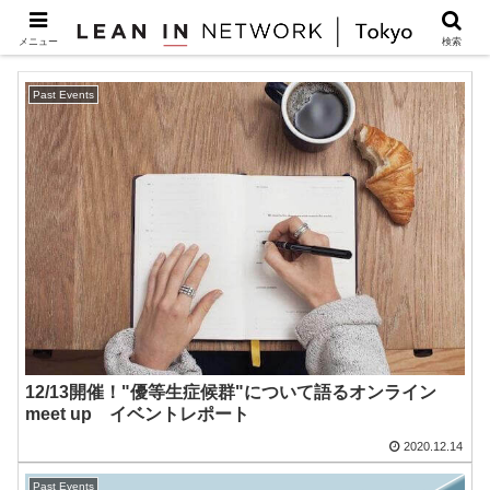
Lean In
メニュー
検索
Past Events
12/13開催！"優等生症候群"について語るオンライン
meet up イベントレポート
2020.12.14
Past Events