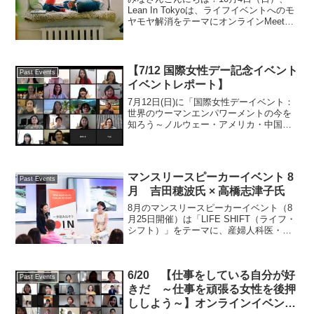
ポート
Lean In Tokyoは、ライフイベントへのモ
ヤモヤ解消をテーマにオンラインMeet
Upを開催しました！（Facebookのイベン
トページはこちら）結婚、妊娠出産、育
休、復職など、将来迎えるかもし...
【7/12 国際女性デー記念イベント
Past Events
イベントレポート】
7月12日(日)に「国際女性デーイベント：
世界のウーマンエンパワーメントの今を
知ろう～ノルウェー・アメリカ・中国の
視点から～」をテーマにオンライン形式
で開催いたしました！当初は、3月1日に
開催を予定していた「国際女性デーイベ
ント」が新型コロ...
マンスリースピーカーイベント 8
Past Events
月 吉田穂波氏 × 高橋志津子氏
8月のマンスリースピーカーイベント（8
月25日開催）は「LIFE SHIFT（ライフ・
シフト）」をテーマに、産婦人科医・医
学博士・公衆衛生修士の吉田穂波氏、東
洋経済新報社でマーケティング局宣伝部
長を務める高橋志津子氏のお二人にご登
6/20 【仕事をしている自分が好
壇いただき...
Past Events
きだ ～仕事を頑張る女性を後押
ししよう～】オンラインイベント