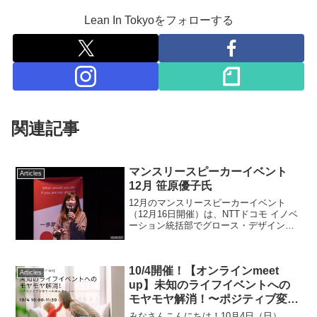
Lean In Tokyoをフォローする
関連記事
マンスリースピーカーイベント
Articles
12月 笹原優子氏
12月のマンスリースピーカーイベント
（12月16日開催）は、NTTドコモ イノベ
ーション統括部でグロース・デザイン担
当部長を務める笹原優子さんにご登壇い
ただきました。笹原さんは新卒でドコモ
に入社し、現在まで勤務。社会人になっ
10/4開催！【オンラインmeet
てからの海外留学...
Articles
up】未知のライフイベントへの
モヤモヤ解消！〜ポジティブ変換
で一歩踏み出そう〜 イベントレ
みなさんこんにちは！10月4日（日）、