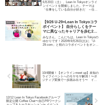
開催レポート
6月20日（土）、Lean In Tokyoオンライ
ンイベントを開催しました。テーマは
「仕事をしている自分が好きだ ～仕事
を頑張る女性を後押ししよう～」です。
ゲストに、キユーピー株式会社 上席執行
役員 藤原かおり氏、株式会社Selan代
【9/26 U-29×Lean In Tokyoコラ
Articles
表...
ボイベント】 自分らしくをテー
マに異なったキャリアを歩む2人
の意外な共通点とは
みなさん、こんにちは。Lean In Tokyoの
ゆかりです！2020年9月26日(土)に「U-
29.com」と初のコラボイベントをオンラ
イン形式にて開催致しました!（Facebook
のイベントページはこちら）「U-
29.com」とはHAR...
10/4開催！【オンラインmeet up】未知の
ライフイベントへのモヤモヤ解消！〜ポ
ジティブ変換で一歩踏み出そう〜 イベ
ントレポート
12/12 Lean In Tokyo Facebookグループ
限定公開 Coffee Chat〜自己PRワークシ
ョップ＆トークセッション〜 イベントレ