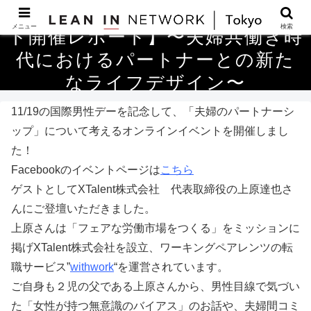
【11/7 国際男性デー記念イベン
メニュー
検索
ト開催レポート】〜夫婦共働き時
代におけるパートナーとの新た
なライフデザイン〜
11/19の国際男性デーを記念して、「夫婦のパートナーシ
ップ」について考えるオンラインイベントを開催しまし
た！
Facebookのイベントページは
こちら
ゲストとしてXTalent株式会社 代表取締役の上原達也さ
んにご登壇いただきました。
上原さんは「フェアな労働市場をつくる」をミッションに
掲げXTalent株式会社を設立、ワーキングペアレンツの転
職サービス”
withwork
“を運営されています。
ご自身も２児の父である上原さんから、男性目線で気づい
た「女性が持つ無意識のバイアス」のお話や、夫婦間コミ