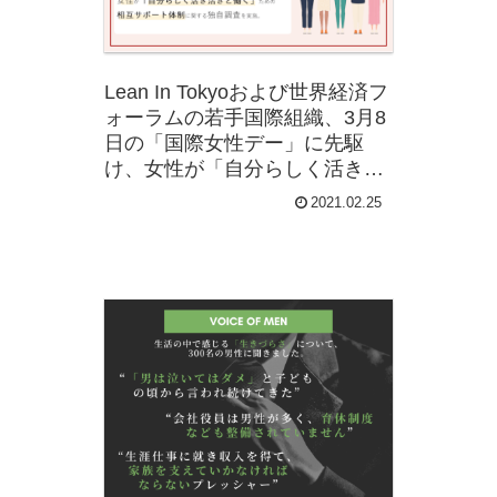
Lean In Tokyoおよび世界経済フ
ォーラムの若手国際組織、3月8
日の「国際女性デー」に先駆
け、女性が「自分らしく活き活
きと働く」ための 相互サポート
2021.02.25
体制に関する独自調査を実施