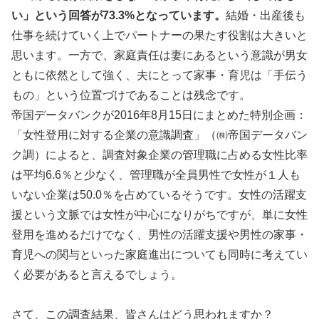
い」という回答が
73.3%
となっています。
結婚・出産後も
仕事を続けていく上でパートナーの果たす役割は大きいと
思います。一方で、家庭責任は妻にあるという意識が男女
ともに依然として強く、夫にとって家事・育児は「手伝う
もの」という位置づけであることは残念です。
帝国データバンクが2016年8月15日にまとめた特別企画：
「女性登用に対する企業の意識調査」（㈱帝国データバン
ク調）によると、調査対象企業の管理職に占める女性比率
は平均6.6％と少なく、管理職が全員男性で女性が１人も
いない企業は50.0％を占めているそうです。女性の活躍支
援という文脈では女性が中心になりがちですが、単に女性
登用を進めるだけでなく、男性の活躍支援や男性の家事・
育児への関与といった家庭進出についても同時に考えてい
く必要があると言えるでしょう。
さて、この調査結果、皆さんはどう思われますか？