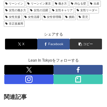
リーンイン
リーンイン東京
働き方
内なる壁
出産
女性の働き方
女性の活躍
女性キャリア
女性リーダー
女性支援
女性活躍
女性管理職
挑戦
育児
非正規雇用
シェアする
X
Facebook
コピー
Lean In Tokyoをフォローする
関連記事