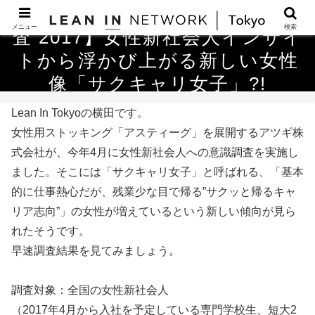
【アツギ 女性新社会人の意識調
メニュー
検索
査 2017】女性新社会人インサイ
トから浮かび上がる新しい女性
像「サクキャリ女子」?!
Lean In Tokyoの横田です。
女性用ストッキング「アスティーグ」を展開するアツギ株
式会社が、今年4月に女性新社会人への意識調査を実施し
ました。そこには「サクキャリ女子」と呼ばれる、「基本
的に仕事熱心だが、残業少な目で帰る”サクッと帰るキャ
リア志向”」の女性が増えているという新しい傾向が見ら
れたそうです。
早速調査結果を見てみましょう。
調査対象：全国の女性新社会人
（2017年4月から入社を予定している専門学校生、短大2