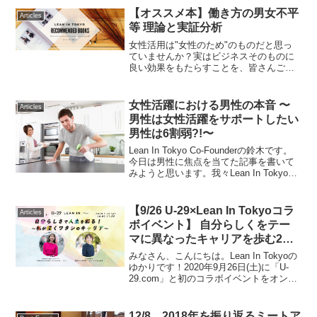
【オススメ本】働き方の男女不平
Articles
等 理論と実証分析
女性活用は"女性のため"のものだと思っ
ていませんか？実はビジネスそのものに
良い効果をもたらすことを、皆さんご存
知でしょうか？今回は企業の女性活用に
まつわる事実を学術的に示したパワフル
な本をご紹介します。働き方の男女不平
女性活躍における男性の本音 〜
Articles
等 理論と実証分析山口...
男性は女性活躍をサポートしたい
男性は6割弱?!〜
Lean In Tokyo Co-Founderの鈴木です。
今日は男性に焦点を当てた記事を書いて
みようと思います。我々Lean In Tokyoの
イベントも今後のテーマの一つとして、
男性にももっと参加してもらい、男性の
意見を聞くこととしてい...
【9/26 U-29×Lean In Tokyoコラ
Articles
ボイベント】 自分らしくをテー
マに異なったキャリアを歩む2人
の意外な共通点とは
みなさん、こんにちは。Lean In Tokyoの
ゆかりです！2020年9月26日(土)に「U-
29.com」と初のコラボイベントをオンラ
イン形式にて開催致しました!（Facebook
のイベントページはこちら）「U-
29.com」とはHAR...
12/8 2018年を振り返るミートア