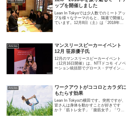
Past Events
ップを開催しました
Lean In Tokyoでは少人数でのミートアッ
プを様々なテーマのもと、隔週で開催し
ています。12月8日（土）は「2018年を
振り返る」をテーマにミートアップを開
催しました。 突然ですが、皆さんは毎
年1年の振り返りをしていらっしゃいます
か...
マンスリースピーカーイベント
Articles
12月 笹原優子氏
12月のマンスリースピーカーイベント
（12月16日開催）は、NTTドコモ イノベ
ーション統括部でグロース・デザイン担
当部長を務める笹原優子さんにご登壇い
ただきました。笹原さんは新卒でドコモ
に入社し、現在まで勤務。社会人になっ
ワークアウトがココロとカラダに
てからの海外留学...
Articles
もたらす効果
Lean In Tokyoの横田です。突然ですが、
皆さんは身体を動かすことが好きです
か？「筋トレ女子」「腹筋女子」「ワー
クアウト女子」というボディメイク意識
の高い女性が増えている一方で、忙しく
てなかなか時間が取れない、身体を動か
すためのスペ...