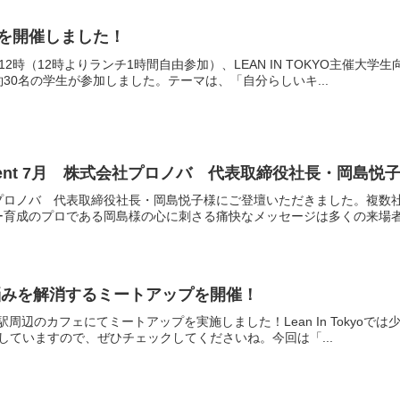
トを開催しました！
時～12時（12時よりランチ1時間自由参加）、LEAN IN TOKYO主催
30名の学生が参加しました。テーマは、「自分らしいキ...
ker Event 7月 株式会社プロノバ 代表取締役社長・岡島悦
プロノバ 代表取締役社長・岡島悦子様にご登壇いただきました。複数社
育成のプロである岡島様の心に刺さる痛快なメッセージは多くの来場者を
た悩みを解消するミートアップを開催！
宿駅周辺のカフェにてミートアップを実施しました！Lean In Toky
らせしていますので、ぜひチェックしてくださいね。今回は「...