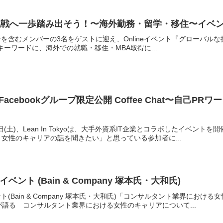
な挑戦へ一歩踏み出そう！〜海外勤務・留学・移住〜イベ
o-Founderを含むメンバーの3名をゲストに迎え、Onlineイベント『グ
ーワードに、海外での就職・移住・MBA取得に...
 Tokyo Facebookグループ限定公開 Coffee Chat
日(土)、Lean In Tokyoは、大手外資系IT企業とコラボしたイベ
く女性のキャリアの話を聞きたい」と思っている参加者に...
ント (Bain & Company 塚本氏・大和氏)
ト(Bain & Company 塚本氏・大和氏)「コンサルタント業界にお
語る コンサルタント業界における女性のキャリアについて...