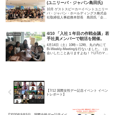
し、「自...
(ユニリーバ・ジャパン島田氏)
10月 ゲストスピーカーイベントユニリー
バ・ジャパン・ホールディングス株式会
社取締役人事総務本部長 島田氏「企業
で女性が活躍するためのマインドセッ
ト」10月16日（日）、中目黒のユニリー
バ・ジャパン本社でゲストスピーカーイ
4/10 「入社１年目の作戦会議」若
ベントを開催しまし...
Past Events
手社員メンバーで朝活を開催。
4月14日（土）10時～12時、丸の内にて
Bi-Weekly-Meetingを行ないました。（お
会いしたことありますよね！？LITのマン
スリーイベントで同じテーブルだった人
と偶然の再会を果たすメンバーも！)Lean
In Tokyoでは少人...
【7/12 国際女性デー記念イベント イベン
トレポート】
【2020年9月5日 国際女性デー記念イベ