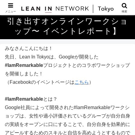
【8/1 #IamRemarkable〜自信を
メニュー
検索
引き出すオンラインワークショ
ップ〜 イベントレポート】
みなさんこんにちは！
先日、Lean In Tokyoは、Googleが開発した
#IamRemarkable
プロジェクトとのコラボワークショップ
を開催しました！
（Facebookのイベントページは
こちら
）
#IamRemarkable
とは
？
Google社員によって開発された#IamRemarkableワークシ
ョップは、女性や過小評価されているグループが自分自身
の実績をオープンに口にすることで、自分自身を効果的に
アピールするためのスキルと自信を高めようとするもので