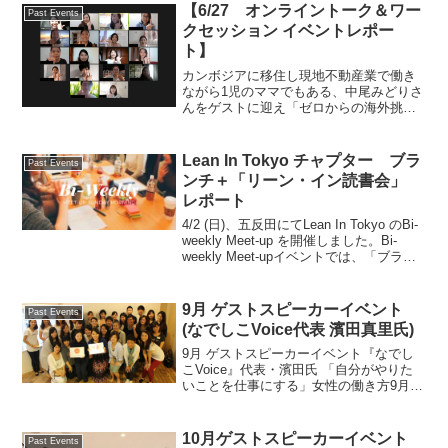
【6/27 オンライントーク＆ワー
Past Events
クセッション イベントレポー
ト】
カンボジアに移住し現地不動産業で働き
ながら1児のママでもある、中尾みどりさ
んをゲストに迎え「ゼロからの海外挑
戦！ いつか行きたい、を叶える一歩」を
テーマにオンラインイベント実施しまし
た！参加理由や海外挑戦に一歩踏み出す
Lean In Tokyo チャプター ブラ
Past Events
ために壁だと感じている...
ンチ＋「リーン・イン読書会」
レポート
4/2 (日)、五反田にてLean In Tokyo のBi-
weekly Meet-up を開催しました。Bi-
weekly Meet-upイベントでは、「ブラン
チ x ”リーンイン”読書会」をテーマに、
カジュアルなディスカッションしてい...
9月 ゲストスピーカーイベント
Past Events
(なでしこVoice代表 濱田真里氏)
9月 ゲストスピーカーイベント『なでし
こVoice』代表・濱田氏 「自分がやりた
いことを仕事にする」女性の働き方9月24
日、海外で働く日本人女性のリアルな声
を発信するインタビューサイト『なでし
こVoice』代表の濱田真里さんをお招き
10月ゲストスピーカーイベント
Past Events