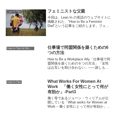
「Tilted」では、私たちが思い...
フェミニストな父親
Lean In Tips
今回は、Lean In の英語のウェブサイトに
掲載された、"How to Be a Feminist
Dad"という記事をご紹介します。フェミ
ニストな父親フェミニストな父親は、よ
り幸せで、より健康で、より出来の良い
子供を育てます。男の子も女...
仕事場で同盟関係を築くための6
Lean In Tips for Women
つの方法
How to Be a Workplace Ally「仕事場で同
盟関係を築くための６つの方法」「女性
はお互いを助け合わない」――誰しもが
こんな言葉を一度は聞いたことがあるで
しょう。しかし、そんなことは決してあ
りません。女性同士でも仕事場でパ...
What Works For Women At
Lean In Tips
Work 「働く女性にとって何が
有効か」-Part3
働く母であるジョーン・ウィリアムが公
開している「What works for Women at
Work – 働く女性にとって何が有効か」で
は、具体的な対処法を教えてくれます。
今回はパート3です！私の名前はジョー