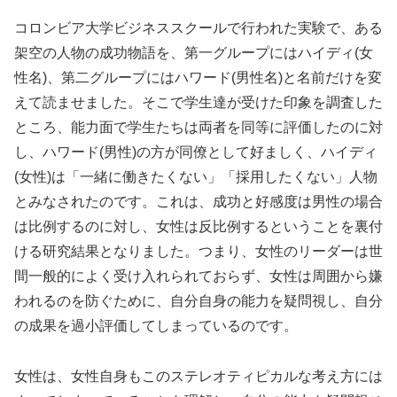
コロンビア大学ビジネススクールで行われた実験で、ある
架空の人物の成功物語を、第一グループにはハイディ(女
性名)、第二グループにはハワード(男性名)と名前だけを変
えて読ませました。そこで学生達が受けた印象を調査した
ところ、能力面で学生たちは両者を同等に評価したのに対
し、ハワード(男性)の方が同僚として好ましく、ハイディ
(女性)は「一緒に働きたくない」「採用したくない」人物
とみなされたのです。これは、成功と好感度は男性の場合
は比例するのに対し、女性は反比例するということを裏付
ける研究結果となりました。つまり、女性のリーダーは世
間一般的によく受け入れられておらず、女性は周囲から嫌
われるのを防ぐために、自分自身の能力を疑問視し、自分
の成果を過小評価してしまっているのです。
女性は、女性自身もこのステレオティピカルな考え方には