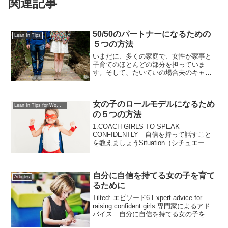
関連記事
50/50のパートナーになるための
Lean In Tips
５つの方法
いまだに、多くの家庭で、女性が家事と
子育てのほとんどの部分を担っていま
す。そして、たいていの場合夫のキャリ
アが妻のキャリアよりも優先されていま
す。本当のパートナーとして、夫婦関係
を形成しましょう。家事の責任を分担し
女の子のロールモデルになるため
ているカップルは、より充実...
Lean In Tips for Women
の５つの方法
1.COACH GIRLS TO SPEAK
CONFIDENTLY 自信を持って話すこと
を教えましょうSituation（シチュエーシ
ョン）女の子は話をする際、あえて自分
自身を卑下するような話し方をする傾向
にあります。例えば、多くの女の子...
自分に自信を持てる女の子を育て
Articles
るために
Tilted: エピソード6 Expert advice for
raising confident girls 専門家によるアド
バイス 自分に自信を持てる女の子を育
てるためにLean Inのポッドキャスト