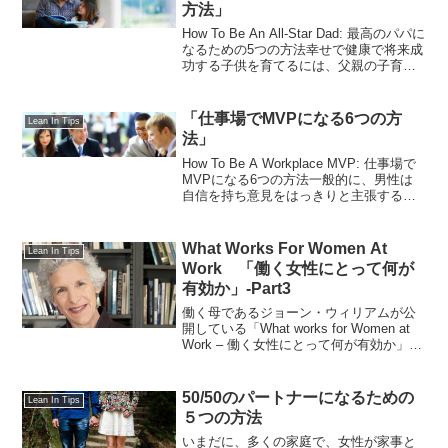
方法」
How To Be An All-Star Dad: 最高のパパに
なるための5つの方法幸せで健康で将来成
功する子供を育てるには、父親の子育て
への協力が欠かせません。その際、伝統
的な父性的役割を超えて子育てに関わる
と、子供たちに良い影響がある...
「仕事場でMVPになる6つの方
Lean In Tips
法」
How To Be A Workplace MVP: 仕事場で
MVPになる6つの方法一般的に、男性は
自信を持ち意見をはっきりと主張する事
を期待されているため、私たちは男性が
指導的立場に立つことを快く受け入れま
す。一方で女性は、優しく、面倒見...
What Works For Women At
Lean In Tips
Work 「働く女性にとって何が
有効か」-Part3
働く母であるジョーン・ウィリアムが公
開している「What works for Women at
Work – 働く女性にとって何が有効か」で
は、具体的な対処法を教えてくれます。
今回はパート3です！私の名前はジョー
ン・ウィリアムです。私は教授...
50/50のパートナーになるための
Lean In Tips
５つの方法
いまだに、多くの家庭で、女性が家事と