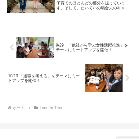
子育てのほとんどの部分を担っていま
す。そして、たいていの場合夫のキャリ
アが妻のキャリアよりも優先されていま
す。本当のパートナーとして、夫婦関係
を形成しましょう。家事の責任を分担し
ているカップルは、より充実...
9/29 「他社から学ぶ女性活躍推進」を
テーマにミートアップを開催！
10/13 「適職を考える」をテーマにミー
トアップを開催！
ホーム
Lean In Tips