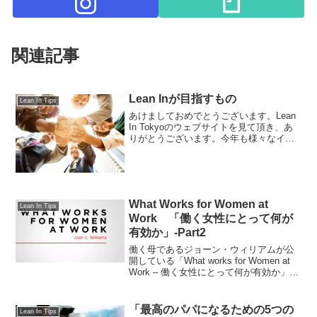
関連記事
Lean Inが目指すもの
Lean In Tips
あけましておめでとうございます。Lean
In Tokyoのウェブサイトを見て頂き、あ
りがとうございます。今年も様々なイベ
ントを企画したり、SNSとこのページの
更新を続けて参ります。今年度も、何卒
宜しくお願い致します。さて、今回取り
上げるの...
What Works for Women at
Lean In Tips
Work 「働く女性にとって何が
有効か」-Part2
働く母であるジョーン・ウィリアムが公
開している「What works for Women at
Work – 働く女性にとって何が有効か」で
は、具体的な対処法を教えてくれます。
今回はパート2です！私の名前はジョー
ン・ウィリアムです。今回は、...
「最高のパパになるための5つの
Lean In Tips