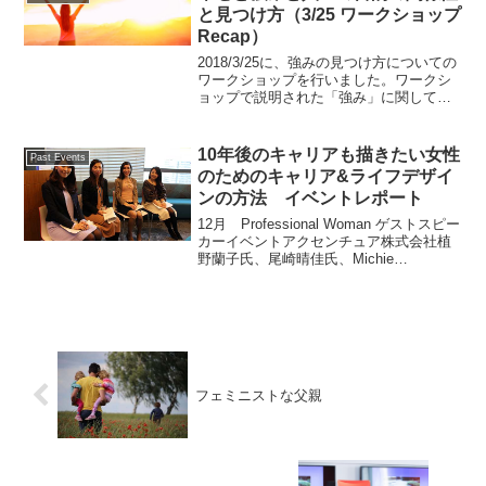
を経て、...
と見つけ方（3/25 ワークショップ
Recap）
2018/3/25に、強みの見つけ方についての
ワークショップを行いました。ワークシ
ョップで説明された「強み」に関して、
より詳しい説明をまとめています。ぜ
ひ、忘れてしまった方はもう一度お読み
ください！強みはあなたの根底にある直
10年後のキャリアも描きたい女性
Past Events
観でわかるもので...
のためのキャリア&ライフデザイ
ンの方法 イベントレポート
12月 Professional Woman ゲストスピー
カーイベントアクセンチュア株式会社植
野蘭子氏、尾崎晴佳氏、Michie
Rushlander氏今月のLean In Tokyoのゲス
トスピーカーイベントは、12月17日、赤
坂にあるア...
フェミニストな父親