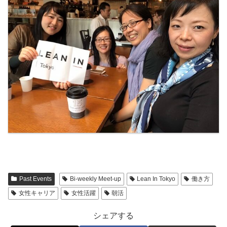
Past Events
Bi-weekly Meet-up
Lean In Tokyo
働き方
女性キャリア
女性活躍
朝活
シェアする