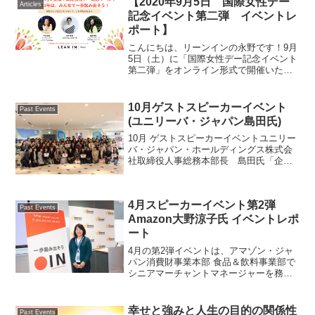
【2020年9月5日 国際女性デー
Articles
記念イベント第二弾 イベントレ
ポート】
こんにちは、リーンインの永野です！9月
5日（土）に「国際女性デー記念イベント
第二弾」をオンライン形式で開催いたし
ました！「2020年は、みんなで一歩踏み
出そう！～女性らしい生き方じゃなく
て、これが私の生き方～」というテーマ
10月ゲストスピーカーイベント
Past Events
の元、今回のイベン...
(ユニリーバ・ジャパン島田氏)
10月 ゲストスピーカーイベントユニリー
バ・ジャパン・ホールディングス株式会
社取締役人事総務本部長 島田氏「企業
で女性が活躍するためのマインドセッ
ト」10月16日（日）、中目黒のユニリー
バ・ジャパン本社でゲストスピーカーイ
4月スピーカーイベント第2弾
ベントを開催しまし...
Past Events
Amazon大野涼子氏 イベントレポ
ート
4月の第2弾イベントは、アマゾン・ジャ
パン消費財事業本部 食品＆飲料事業部で
シニアマーチャントマネージャーを務め
る大野涼子さんにゲストとしてお越しい
ただきました。新卒でマッキンゼー・ア
ンド・カンパニーに入社後、Apple Japan
幸せと強みと人生の目的の関係性
Past Events