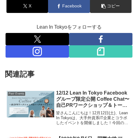
X
Facebook
コピー
Lean In Tokyoをフォローする
関連記事
12/12 Lean In Tokyo Facebook
Past Events
グループ限定公開 Coffee Chat〜
自己PRワークショップ＆トーク
セッション〜 イベントレポート
皆さんこんにちは！12月12日(土)、Lean
In Tokyoは、大手外資系IT企業とコラボ
したイベントを開催しました！今回のイ
ベントは、「自己PRスキルを高めたい」
「外資系IT企業で働く女性のキャリアの
話を聞きたい」と思っている参加者に...