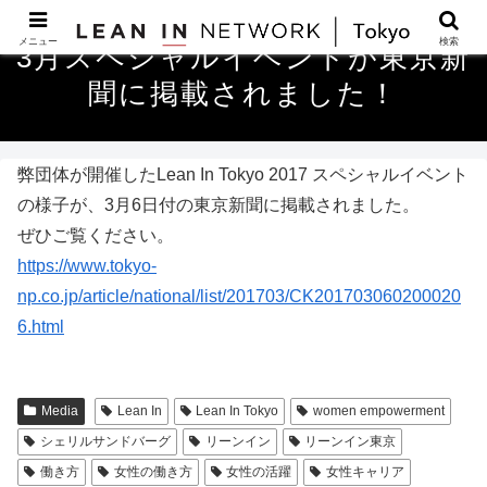
メニュー
検索
3月スペシャルイベントが東京新
聞に掲載されました！
弊団体が開催したLean In Tokyo 2017 スペシャルイベント
の様子が、3月6日付の東京新聞に掲載されました。
ぜひご覧ください。
https://www.tokyo-
np.co.jp/article/national/list/201703/CK201703060200020
6.html
Media
Lean In
Lean In Tokyo
women empowerment
シェリルサンドバーグ
リーンイン
リーンイン東京
働き方
女性の働き方
女性の活躍
女性キャリア