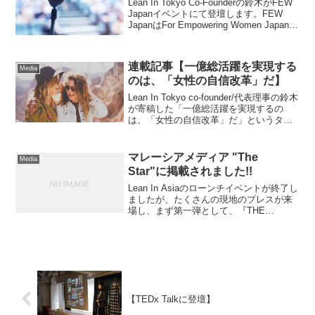
Lean In Tokyo Co-Founderの鈴木がFEW
Japanイベントにて登壇します。FEW
JapanはFor Empowering Women Japan
の略称で35年間続いている日本に住む外
国人を中心として結成されている...
連載記事【一億総活躍を実現する
Media
のは、「女性の自信改革」だ】
Lean In Tokyo co-founder/代表理事の鈴木
が寄稿した「一億総活躍を実現するの
は、「女性の自信改革」だ」というタイ
トルの記事が公開されました。ぜひお読
みください。
マレーシアメディア "The
Media
Star"に掲載されました!!
Lean In Asiaのローンチイベントが終了し
ましたが、たくさんの現地のプレスが来
場し、まず第一弾として、『THE
STAR』という紙面に取りあげられまし
た！メディアはこちらから:登壇者の一
人、ネパールのUN Women代表Wenny ...
【TEDx Talkに登壇】