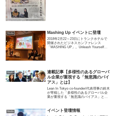
ブ版はこちらから：
Mashing Up イベントに登壇
Media
2018年2月22～23日にトランクホテルで
開催されたビジネスカンファレンス
「MASHING UP」。Unleash Yourself
（自分自身を解き放とう）のテーマの
下、多彩なセッションやワークショップ
が繰り広げられました。その中で、「...
連載記事【多様性のあるグローバ
Media
ル企業が重視する「無意識のバイ
アス」とは】
Lean In Tokyo co-founder/代表理事の鈴木
が寄稿した「多様性のあるグローバル企
業が重視する「無意識のバイアス」と
は」というタイトルの記事が公開されま
した。ぜひお読みください。
イベント登壇情報
Media