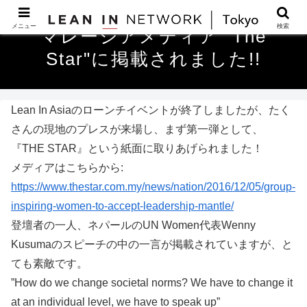
メニュー
検索
マレーシアメディア "The
Star"に掲載されました!!
Lean In Asiaのローンチイベントが終了しましたが、たく
さんの現地のプレスが来場し、まず第一弾として、
『THE STAR』という紙面に取りあげられました！
メディアはこちらから:
https://www.thestar.com.my/news/nation/2016/12/05/group-
inspiring-women-to-accept-leadership-mantle/
登壇者の一人、ネパールのUN Women代表Wenny
Kusumaのスピーチの中の一言が掲載されていますが、と
ても素敵です。
”How do we change societal norms? We have to change it
at an individual level, we have to speak up”