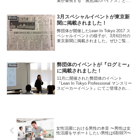
業が重視する「無意識のバイアス」と
は」というタイトルの記事が公開されま
した。ぜひお読みください。
3月スペシャルイベントが東京新
Media
聞に掲載されました！
弊団体が開催したLean In Tokyo 2017 ス
ペシャルイベントの様子が、3月6日付の
東京新聞に掲載されました。ぜひご覧く
ださい。
弊団体のイベントが『ログミー』
Media
に掲載されました！
11月に開催された弊団体のイベント
『Lean In Tokyo Professional マンスリー
スピーカーイベント』にてご登壇された
サイバーエージェント上村様のスピーチ
の内容がログミー（Logmi）にて掲載され
ました！全部で第三回に渡っ...
女性活躍における男性の本音 〜男性は女
性活躍をサポートしたい男性は6割弱?!〜