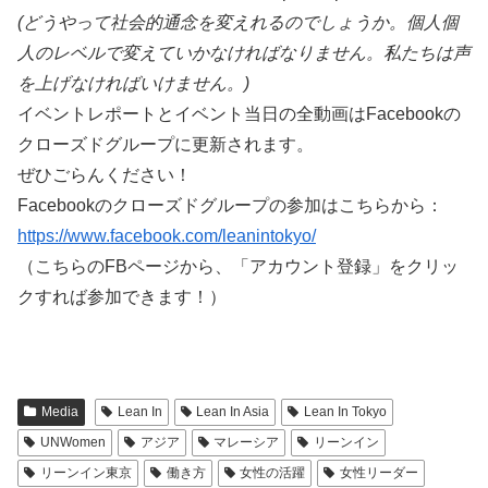
(どうやって社会的通念を変えれるのでしょうか。個人個
人のレベルで変えていかなければなりません。私たちは声
を上げなければいけません。)
イベントレポートとイベント当日の全動画はFacebookの
クローズドグループに更新されます。
ぜひごらんください！
Facebookのクローズドグループの参加はこちらから：
https://www.facebook.com/leanintokyo/
（こちらのFBページから、「アカウント登録」をクリッ
クすれば参加できます！）
Media
Lean In
Lean In Asia
Lean In Tokyo
UNWomen
アジア
マレーシア
リーンイン
リーンイン東京
働き方
女性の活躍
女性リーダー