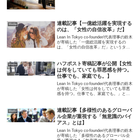
Lean In Tokyoを創設したのか、などLean
In Tokyoに対する想いや考えを...
連載記事【一億総活躍を実現する
Media
のは、「女性の自信改革」だ】
Lean In Tokyo co-founder/代表理事の鈴木
が寄稿した「一億総活躍を実現するの
は、「女性の自信改革」だ」というタイ
トルの記事が公開されました。ぜひお読
みください。
ハフポスト寄稿記事が公開【女性
Media
は何をしていても罪悪感を持つ。
仕事でも、家庭でも。】
Lean In Tokyo co-founder/代表理事の鈴木
が寄稿した「女性は何をしていても罪悪
感を持つ。仕事でも、家庭でも。」とい
うタイトルの記事が公開されました。ぜ
ひお読みください。
連載記事【多様性のあるグローバ
Media
ル企業が重視する「無意識のバイ
アス」とは】
Lean In Tokyo co-founder/代表理事の鈴木
が寄稿した「多様性のあるグローバル企