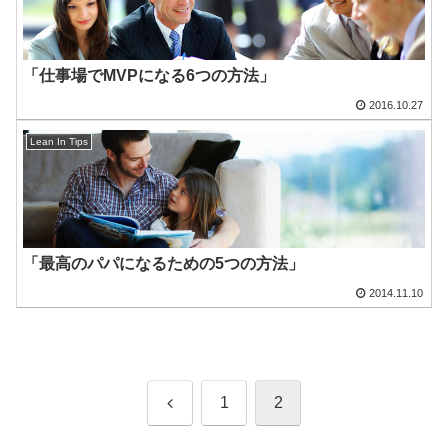
「仕事場でMVPになる6つの方法」
2016.10.27
Lean In Tips
「最高のパパになるための5つの方法」
2014.11.10
前
1
2
へ