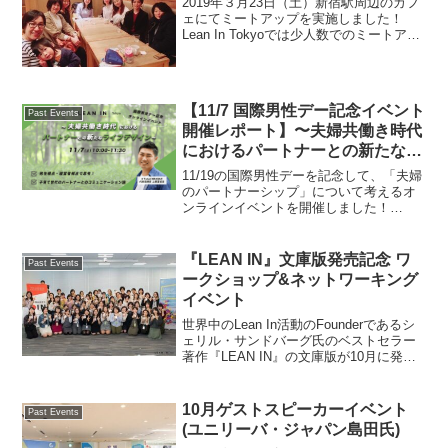
2019年３月23日（土）新宿駅周辺のカフ
ェにてミートアップを実施しました！
Lean In Tokyoでは少人数でのミートアッ
プを様々なテーマで開催しています。
Facebookにてお知らせしていますので、
ぜひチェックしてくださいね。今回は
「...
【11/7 国際男性デー記念イベント
Past Events
開催レポート】〜夫婦共働き時代
におけるパートナーとの新たなラ
イフデザイン〜
11/19の国際男性デーを記念して、「夫婦
のパートナーシップ」について考えるオ
ンラインイベントを開催しました！
Facebookのイベントページはこちらゲス
トとしてXTalent株式会社 代表取締役の
上原達也さんにご登壇いただきました。
『LEAN IN』文庫版発売記念 ワ
Past Events
上原さ...
ークショップ&ネットワーキング
イベント
世界中のLean In活動のFounderであるシ
ェリル・サンドバーグ氏のベストセラー
著作『LEAN IN』の文庫版が10月に発売
されたことを記念して、11月３日にワー
クショップとネットワーキングイベント
を実施しました。今回のワークショッ
10月ゲストスピーカーイベント
Past Events
プ...
(ユニリーバ・ジャパン島田氏)