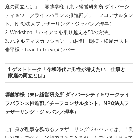
庭の両立とは」：塚越学様（東レ経営研究所 ダイバーシ
ティ＆ワークライフバランス推進部／チーフコンサルタン
ト、NPO法人ファザーリング・ジャパン／理事）
2. Workshop 「バイアスを乗り越える50の方法」
3. パネルディスカッション：西村創一朗様・松尾ポスト
脩平様・Lean In Tokyoメンバー
1.ゲストトーク「令和時代に男性が考えたい 仕事と
家庭の両立とは」
塚越学様（東レ経営研究所 ダイバーシティ＆ワークライ
フバランス推進部／チーフコンサルタント、NPO法人フ
ァザーリング・ジャパン／理事）
ご自身が理事を務めるファザーリングジャパンでは、「良
い父親」でなく、父親であることを楽しんでいる「笑って