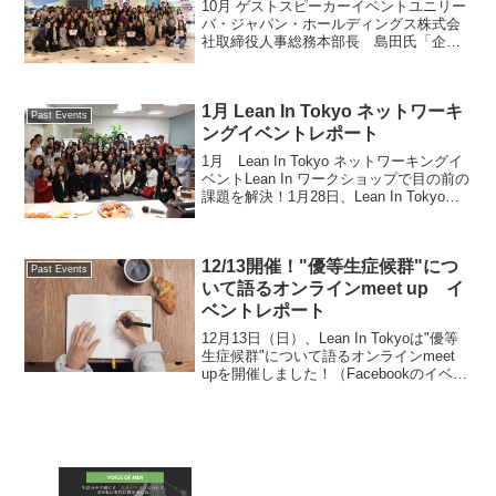
10月 ゲストスピーカーイベントユニリー
バ・ジャパン・ホールディングス株式会
社取締役人事総務本部長 島田氏「企業
で女性が活躍するためのマインドセッ
ト」10月16日（日）、中目黒のユニリー
バ・ジャパン本社でゲストスピーカーイ
1月 Lean In Tokyo ネットワーキ
ベントを開催しまし...
Past Events
ングイベントレポート
1月 Lean In Tokyo ネットワーキングイ
ベントLean In ワークショップで目の前の
課題を解決！1月28日、Lean In Tokyo初
のネットワーキングイベントをベイン・
アンド・カンパニー東京オフィスにて開
催いたしました。ス...
12/13開催！"優等生症候群"につ
Past Events
いて語るオンラインmeet up イ
ベントレポート
12月13日（日）、Lean In Tokyoは"優等
生症候群"について語るオンラインmeet
upを開催しました！（Facebookのイベン
トページはこちら）今回は、小さい頃か
ら「優等生」「デキる子」と言われて育
ったが故に、周りの評価を過...