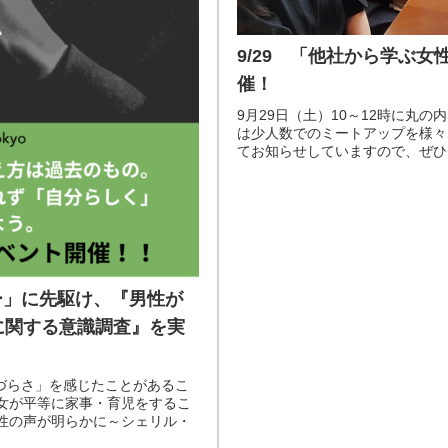
9/29 「他社から学ぶ
催！
9月29日（土）10～12時に丸の内にてB
は少人数でのミートアップを様々な
てお知らせしていますので、ぜひチ
性デー」に先駆け、『男性が
に関する意識調査』を実
づらさ」を感じたことがあるこ
女が平等に家事・育児をするこ
性の声が明らかに～シェリル・