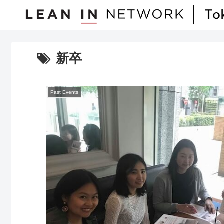
新卒
Past Events